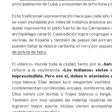
principalmente de Cuba, y presumían de la fortuna y 
Esta tradicional representación hace que cada año las
se vean inundadas por miles de Indianos ansiosos por 
dudas representa el plato fuerte de los Carnavales d
archipiélago canario. Cada edición logra congregar a
vecinas, de España y también de países del extra
pueden faltar la música caribeña, el ron y por supu
de polvos de talco
.
El «blanco» inunda toda la ciudad, tanto por la «
bat
refiere a la vestimenta.
«Los Indianos» visten 
imprescindible. Pero eso si, deben ir ataviados
ropa blanca. Ellas deben lucir elegantes vestidos
complementan con blondas, encajes, sombreros, aban
Ellos visten con levitas o trajes blancos o beig
También son muy usuales las maletas repletas de 
lograron mayor suerte, incluso vienen acompañad