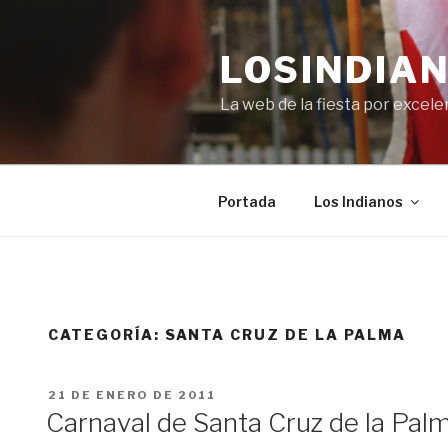
Saltar
al
LOSINDIAN
contenido
La web de la fiesta por excel
Portada
Los Indianos
CATEGORÍA:
SANTA CRUZ DE LA PALMA
PUBLICADO
21 DE ENERO DE 2011
EL
Carnaval de Santa Cruz de la Palm