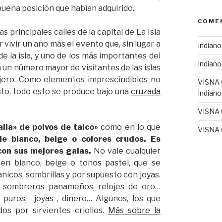
buena posición que habían adquirido.
COME
 principales calles de la capital de La Isla
vivir un año más el evento que, sin lugar a
Indiano
e la isla, y uno de los más importantes del
Indiano
 un número mayor de visitantes de las islas
njero. Como elementos imprescindibles no
VISNA
esto, todo esto se produce bajo una
cruzada
Indiano
VISNA
alla» de polvos de talco»
como en lo que
VISNA
de blanco, bei
ge o colores crudos. Es
 con sus mejores galas.
No vale cualquier
 en blanco, beige o tonos pastel, que se
icos, sombrillas y por supuesto con joyas.
e, sombreros panameños, relojes de oro…
puros, joyas , dinero… Algunos, los que
os por sirvientes criollos.
Más sobre la