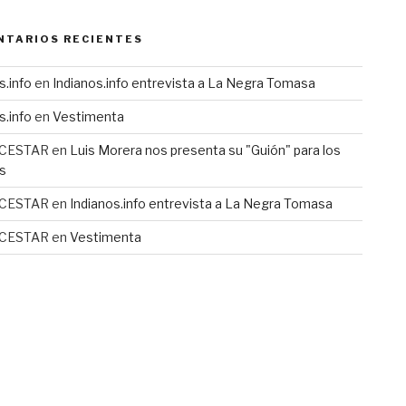
NTARIOS RECIENTES
s.info
en
Indianos.info entrevista a La Negra Tomasa
s.info
en
Vestimenta
 CESTAR
en
Luis Morera nos presenta su "Guión" para los
s
 CESTAR
en
Indianos.info entrevista a La Negra Tomasa
 CESTAR
en
Vestimenta