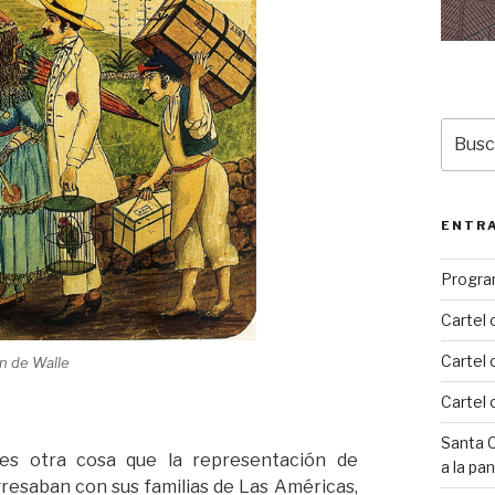
Busca
por:
ENTRA
Progra
Cartel 
Cartel 
an de Walle
Cartel 
Santa C
s otra cosa que la representación de
a la pa
resaban con sus familias de Las Américas,