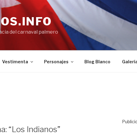
OS.INFO
encia del carnaval palmero
Vestimenta
Personajes
Blog Blanco
Galerí
Publici
a: “Los Indianos”