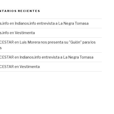
NTARIOS RECIENTES
s.info
en
Indianos.info entrevista a La Negra Tomasa
s.info
en
Vestimenta
 CESTAR
en
Luis Morera nos presenta su "Guión" para los
s
 CESTAR
en
Indianos.info entrevista a La Negra Tomasa
 CESTAR
en
Vestimenta