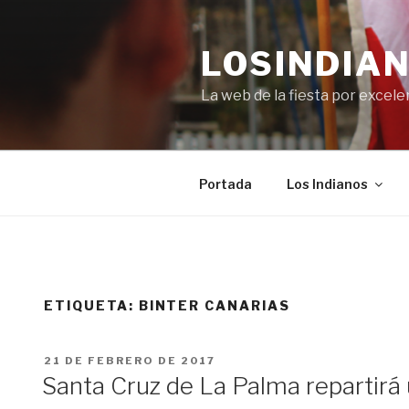
Saltar
al
LOSINDIAN
contenido
La web de la fiesta por excel
Portada
Los Indianos
ETIQUETA:
BINTER CANARIAS
PUBLICADO
21 DE FEBRERO DE 2017
EL
Santa Cruz de La Palma repartirá