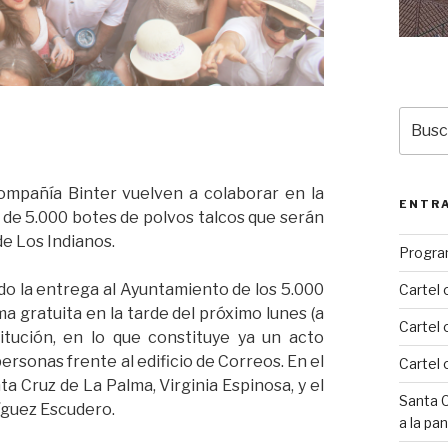
Busca
por:
ompañía Binter vuelven a colaborar en la
ENTRA
 de 5.000 botes de polvos talcos que serán
de Los Indianos.
Progra
do la entrega al Ayuntamiento de los 5.000
Cartel 
a gratuita en la tarde del próximo lunes (a
Cartel 
titución, en lo que constituye ya un acto
rsonas frente al edificio de Correos. En el
Cartel 
a Cruz de La Palma, Virginia Espinosa, y el
Santa C
íguez Escudero.
a la pa