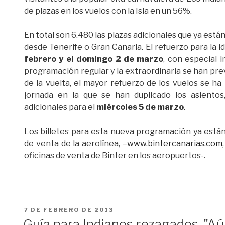
de plazas en los vuelos con la Isla en un 56%.
En total son 6.480 las plazas adicionales que ya están
desde Tenerife o Gran Canaria. El refuerzo para la i
febrero y el domingo 2 de marzo
, con especial 
programación regular y la extraordinaria se han pre
de la vuelta, el mayor refuerzo de los vuelos se h
jornada en la que se han duplicado los asiento
adicionales para el
miércoles 5 de marzo
.
Los billetes para esta nueva programación ya están
de venta de la aerolínea, –
www.bintercanarias.com
oficinas de venta de Binter en los aeropuertos-.
PUBLICADO
7 DE FEBRERO DE 2013
EL
Guía para Indianos rezagados. "Aú