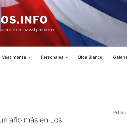
OS.INFO
encia del carnaval palmero
Vestimenta
Personajes
Blog Blanco
Galerí
Publici
 un año más en Los