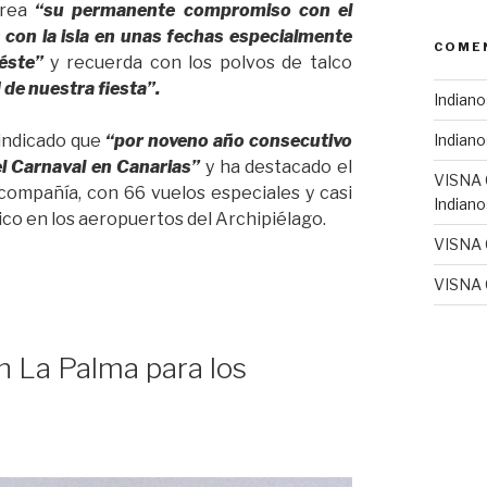
érea
“su permanente compromiso con el
es con la isla en unas fechas especialmente
COME
éste”
y recuerda con los polvos de talco
 de nuestra fiesta”.
Indiano
 indicado que
“por noveno año consecutivo
Indiano
el Carnaval en Canarias”
y ha destacado el
VISNA
 compañía, con 66 vuelos especiales y casi
Indiano
tico en los aeropuertos del Archipiélago.
VISNA
VISNA
n La Palma para los