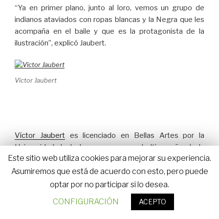
“Ya en primer plano, junto al loro, vemos un grupo de
indianos ataviados con ropas blancas y la Negra que les
acompaña en el baile y que es la protagonista de la
ilustración”, explicó Jaubert.
Víctor Jaubert
Víctor Jaubert
es licenciado en Bellas Artes por la
Universidad de la Laguna y curso el ultimo año de la
Este sitio web utiliza cookies para mejorar su experiencia.
licenciatura en la opcion Comunicacion, en Escuela
superior de Bellas Artes en Toulouse, Francia. En el 2004
Asumiremos que está de acuerdo con esto, pero puede
gano el Primer premio en el certamen de comic e
optar por no participar si lo desea.
ilustracion, en la categoria de ilustracion a color,
CONFIGURACIÓN
ACEPTO
organizado por la Direccion General de Juventud y
Cultura.