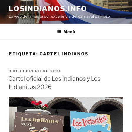
Saltar
LOSINDIANOS.INFO
al
La web de la fiesta por excelencia del carnaval palmero
contenido
Menú
ETIQUETA:
CARTEL INDIANOS
PUBLICADO
3 DE FEBRERO DE 2026
EL
Cartel oficial de Los Indianos y Los
Indianitos 2026