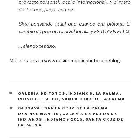
proyecto personal, local o internacional …y el resto
del tiempo, pago facturas.
Sigo pensando igual que cuando era bióloga. El
cambio se provoca a nivel local… y ESTOY EN ELLO.
… siendo testigo.
Más detalles en
www.desireemartinphoto.com/blog
.
CATEGORÍAS
GALERÍA DE FOTOS
,
INDIANOS
,
LA PALMA
,
POLVO DE TALCO
,
SANTA CRUZ DE LA PALMA
ETIQUETAS
CARNAVAL SANTA CRUZ DE LA PALMA
,
DESIREE MARTÍN
,
GALERÍA DE FOTOS DE
INDIANOS
,
INDIANOS 2015
,
SANTA CRUZ DE
LA PALMA