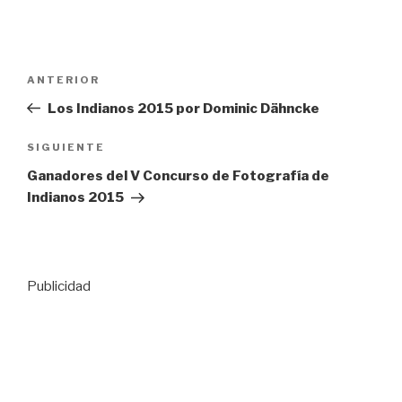
Navegación
Entrada
ANTERIOR
de
anterior:
Los Indianos 2015 por Dominic Dähncke
entradas
Siguiente
SIGUIENTE
entrada
Ganadores del V Concurso de Fotografía de
Indianos 2015
Publicidad