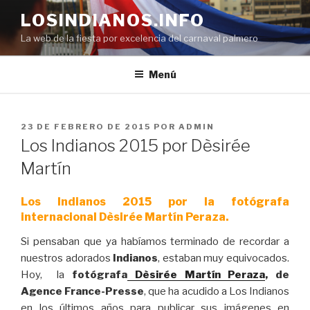
Saltar
LOSINDIANOS.INFO
al
La web de la fiesta por excelencia del carnaval palmero
contenido
Menú
PUBLICADO
23 DE FEBRERO DE 2015
POR
ADMIN
EL
Los Indianos 2015 por Dèsirée
Martín
Los Indianos 2015 por la fotógrafa
internacional Dèsirée Martín Peraza.
Si pensaban que ya habíamos terminado de recordar a
nuestros adorados
Indianos
, estaban muy equivocados.
Hoy, la
fotógrafa
Dèsirée Martín Peraza
, de
Agence France-Presse
, que ha acudido a Los Indianos
en los últimos años para publicar sus imágenes en