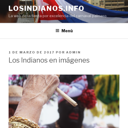
Saltar
LOSINDIANOS.INFO
al
La web de la fiesta por excelencia del carnaval palmero
contenido
Menú
PUBLICADO
1 DE MARZO DE 2017
POR
ADMIN
EL
Los Indianos en imágenes