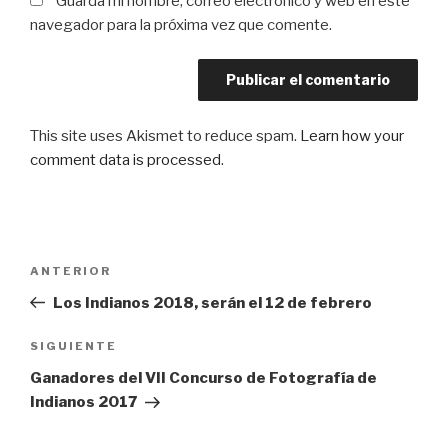
Guarda mi nombre, correo electrónico y web en este
navegador para la próxima vez que comente.
This site uses Akismet to reduce spam.
Learn how your
comment data is processed
.
Navegación
Entrada
ANTERIOR
de
anterior:
Los Indianos 2018, serán el 12 de febrero
entradas
Siguiente
SIGUIENTE
entrada
Ganadores del VII Concurso de Fotografía de
Indianos 2017