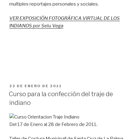
multiples reportajes personales y sociales.
VER EXPOSICIÓN FOTOGRÁFICA VIRTUAL DE LOS
INDIANOS por Selu Vega
PUBLICADO
22 DE ENERO DE 2011
EL
Curso para la confección del traje de
indiano
Del 17 de Enero al 28 de Febrero de 2011.
Taller de Costura Municipall de Santa Cruz de La Palma.