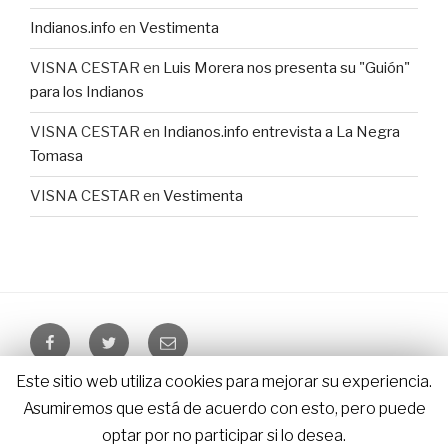
Indianos.info
en
Vestimenta
VISNA CESTAR
en
Luis Morera nos presenta su "Guión"
para los Indianos
VISNA CESTAR
en
Indianos.info entrevista a La Negra
Tomasa
VISNA CESTAR
en
Vestimenta
Facebook
Twitter
Email
Este sitio web utiliza cookies para mejorar su experiencia.
LosIndianos.info – © since 2010 – 2026 |
Aviso Legal
|
Asumiremos que está de acuerdo con esto, pero puede
Política de Cookies
|
Diseño HomeWEb
optar por no participar si lo desea.