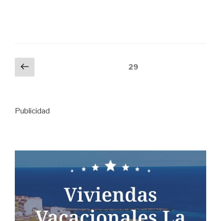
Paginación
Página
Página
29
anterior
de
entradas
Publicidad