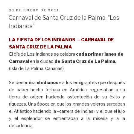
PUBLICADO
21 DE ENERO DE 2011
EL
Carnaval de Santa Cruz de la Palma: “Los
Indianos”
LA FIESTA DE LOS INDIANOS – CARNAVAL DE
SANTA CRUZ DE LA PALMA
El día de Los Indianos se celebra
cada primer lunes de
Carnaval
en la ciudad
de Santa Cruz de La Palma
,
(Isla de La Palma. Canarias)
Se denomina
«Indianos»
a los emigrantes que después
de haber hecho fortuna en América, regresaban a su
tierra de origen haciendo ostentación de su éxito y
riquezas. Una época en que los grandes veleros surcaban
el Atlántico haciendo la «carrera de Indias» y el que el lujo
y el esplendor se enfrentaban a la miseria y a la
decadencia.