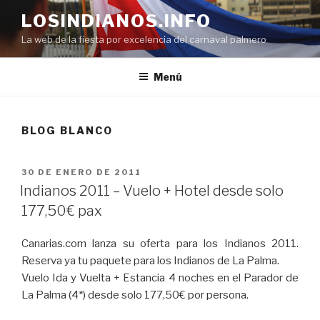
Saltar
LOSINDIANOS.INFO
al
La web de la fiesta por excelencia del carnaval palmero
contenido
Menú
BLOG BLANCO
PUBLICADO
30 DE ENERO DE 2011
EL
Indianos 2011 – Vuelo + Hotel desde solo
177,50€ pax
Canarias.com lanza su oferta para los Indianos 2011.
Reserva ya tu paquete para los Indianos de La Palma.
Vuelo Ida y Vuelta + Estancia 4 noches en el Parador de
La Palma (4*) desde solo 177,50€ por persona.