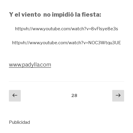
Y el viento no impidió la fiesta:
httpvh://www.youtube.com/watch?v=8vFlsye8e3s
httpvh://www.youtube.com/watch?v=NOC3Wtqu3UE
www.padylla.com
Paginación
Página
Sigu
Página
28
anterior
pági
de
entradas
Publicidad