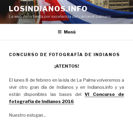
Saltar
LOSINDIANOS.INFO
al
La web de la fiesta por excelencia del carnaval palmero
contenido
Menú
CONCURSO DE FOTOGRAFÍA DE INDIANOS
¡ATENTOS!
El lunes 8 de febrero en la isla de La Palma volveremos a
vivir otro gran día de Indianos y en Indianos.info y ya
están disponibles las bases del
VI Concurso de
fotografía de Indianos 2016
Nuestro eslogan…