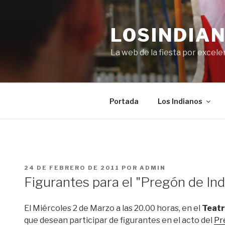
Saltar
al
LOSINDIAN
contenido
La web de la fiesta por excel
Portada
Los Indianos
PUBLICADO
24 DE FEBRERO DE 2011
POR
ADMIN
EL
Figurantes para el "Pregón de In
El Miércoles 2 de Marzo a las 20.00 horas, en el
Teatr
que desean participar de figurantes en el acto del
Pr