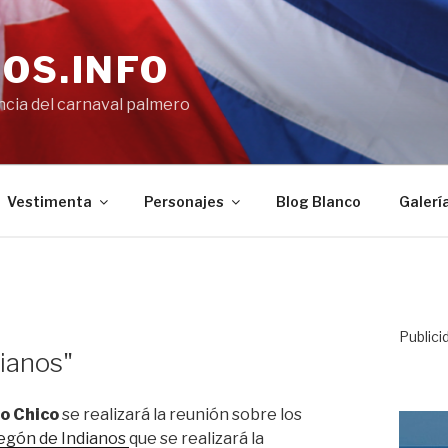
OS.INFO
encia del carnaval palmero
Vestimenta
Personajes
Blog Blanco
Galerí
Publici
dianos"
o Chico
se realizará la reunión sobre los
egón de Indianos
que se realizará la