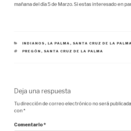
mañana del día 5 de Marzo. Si estas interesado en part
CATEGORÍAS
INDIANOS
,
LA PALMA
,
SANTA CRUZ DE LA PALM
ETIQUETAS
PREGÓN
,
SANTA CRUZ DE LA PALMA
Deja una respuesta
Tu dirección de correo electrónico no será publicada
con
*
Comentario
*