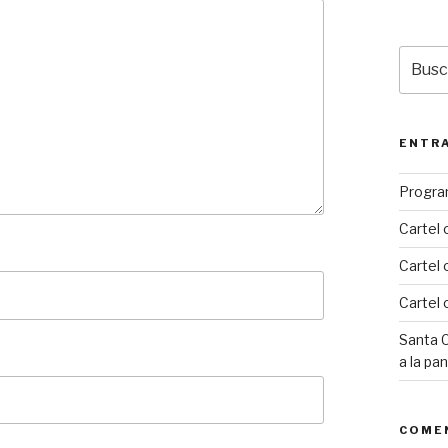
Busca
por:
ENTRA
Progra
Cartel 
Cartel 
Cartel 
Santa C
a la pa
COME