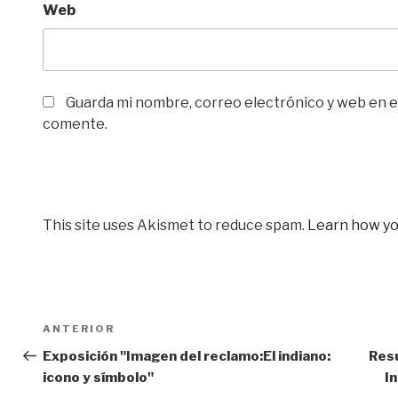
Web
Guarda mi nombre, correo electrónico y web en e
comente.
This site uses Akismet to reduce spam.
Learn how yo
Navegación
Entrada
ANTERIOR
de
anterior:
Exposición "Imagen del reclamo:El indiano:
Resu
icono y símbolo"
I
entradas