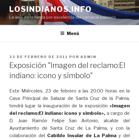
Saltar
LOSINDIANOS.INFO
al
La web de la fiesta por excelencia del carnaval palmero
contenido
Menú
PUBLICADO
22 DE FEBRERO DE 2011
POR
ADMIN
EL
Exposición "Imagen del reclamo:El
indiano: icono y símbolo"
Este Miércoles, 23 de febrero a las 20:00 horas en la
Casa Principal de Salazar de Santa Cruz de la Palma,
tendrá lugar la inauguración de la exposición
«Imagen
del reclamo:El indiano: icono y símbolo»,
a cargo de
D. Juan Ramón Felipe San Antonio, alcalde del
Ayuntamiento de Santa Cruz de La Palma, y con la
colaboración del
Cabildo Insular de La Palma
y del