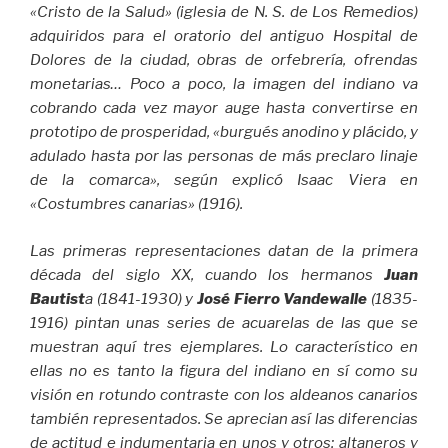
«Cristo de la Salud» (iglesia de N. S. de Los Remedios)
adquiridos para el oratorio del antiguo Hospital de
Dolores de la ciudad, obras de orfebrería, ofrendas
monetarias… Poco a poco, la imagen del indiano va
cobrando cada vez mayor auge hasta convertirse en
prototipo de prosperidad, «burgués anodino y plácido, y
adulado hasta por las personas de más preclaro linaje
de la comarca», según explicó Isaac Viera en
«Costumbres canarias» (1916).
Las primeras representaciones datan de la primera
década del siglo XX, cuando los hermanos
Juan
Bautist
a (1841-1930) y
José Fierro Vandewalle
(1835-
1916) pintan unas series de acuarelas de las que se
muestran aquí tres ejemplares. Lo característico en
ellas no es tanto la figura del indiano en sí como su
visión en rotundo contraste con los aldeanos canarios
también representados. Se aprecian así las diferencias
de actitud e indumentaria en unos y otros: altaneros y