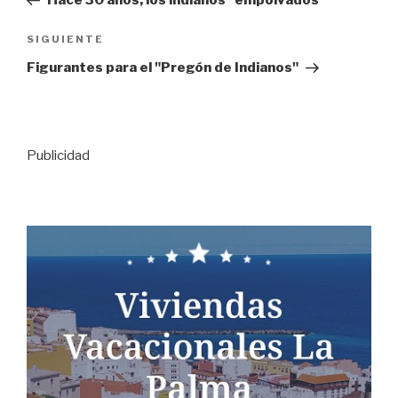
Hace 30 años, los indianos "empolvados"
entradas
Siguiente
SIGUIENTE
entrada
Figurantes para el "Pregón de Indianos"
Publicidad