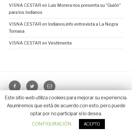
VISNA CESTAR
en
Luis Morera nos presenta su "Guión"
para los Indianos
VISNA CESTAR
en
Indianos.info entrevista a La Negra
Tomasa
VISNA CESTAR
en
Vestimenta
Facebook
Twitter
Email
Este sitio web utiliza cookies para mejorar su experiencia.
LosIndianos.info – © since 2010 – 2026 |
Aviso Legal
|
Asumiremos que está de acuerdo con esto, pero puede
Política de Cookies
|
Diseño HomeWEb
optar por no participar si lo desea.
Política de privacidad
CONFIGURACIÓN
ACEPTO