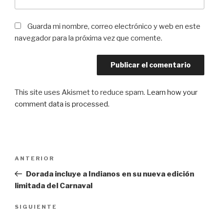
Guarda mi nombre, correo electrónico y web en este
navegador para la próxima vez que comente.
This site uses Akismet to reduce spam.
Learn how your
comment data is processed
.
Navegación
Entrada
ANTERIOR
de
anterior:
Dorada incluye a Indianos en su nueva edición
entradas
limitada del Carnaval
Siguiente
SIGUIENTE