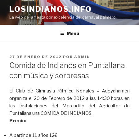
Saltar
LOSINDIANOS.INFO
al
La web de la fiesta por excelencia del carnaval palmero
contenido
Menú
PUBLICADO
27 DE ENERO DE 2012
POR
ADMIN
EL
Comida de Indianos en Puntallana
con música y sorpresas
El Club de Gimnasia Rítmica Nogales – Adeyahamen
organiza el 20 de Febrero de 2012 a las 14:30 horas en
las Instalaciones del Mercadillo del Agricultor de
Puntallana una COMIDA DE INDIANOS.
Precio:
A partir de 11 años 12€