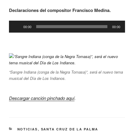
Declaraciones del compositor Francisco Medina.
Reproductor
00:00
00:00
de
audio
“Sangre Indiana (conga de la Negra Tomasa)”, será el nuevo tema
musical del Día de Los Indianos.
Descargar canción pinchado aquí
.
CATEGORÍAS
NOTICIAS
,
SANTA CRUZ DE LA PALMA