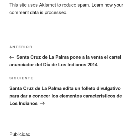
This site uses Akismet to reduce spam.
Learn how your
comment data is processed
.
Navegación
Entrada
ANTERIOR
de
anterior:
Santa Cruz de La Palma pone a la venta el cartel
entradas
anunciador del Día de Los Indianos 2014
Siguiente
SIGUIENTE
entrada
Santa Cruz de La Palma edita un folleto divulgativo
para dar a conocer los elementos característicos de
Los Indianos
Publicidad