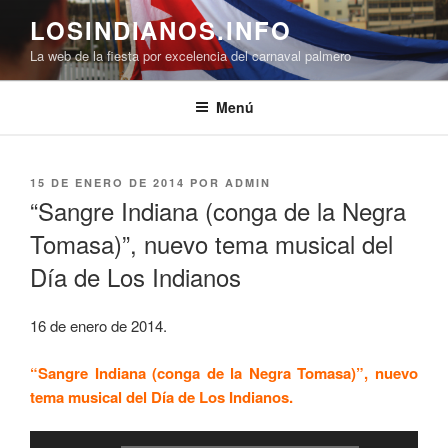
Saltar
LOSINDIANOS.INFO
al
La web de la fiesta por excelencia del carnaval palmero
contenido
Menú
PUBLICADO
15 DE ENERO DE 2014
POR
ADMIN
EL
“Sangre Indiana (conga de la Negra
Tomasa)”, nuevo tema musical del
Día de Los Indianos
16 de enero de 2014.
“Sangre Indiana (conga de la Negra Tomasa)”, nuevo
tema musical del Día de Los Indianos.
Reproductor