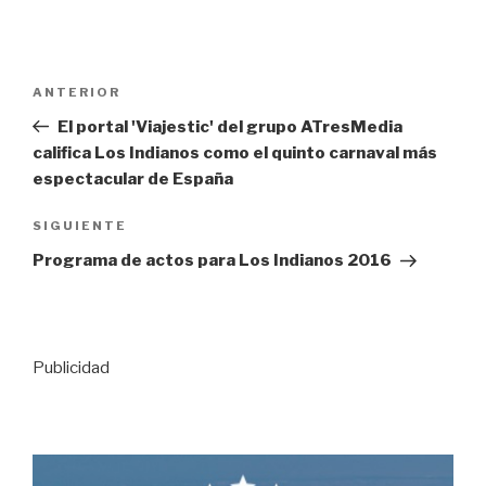
Navegación
Entrada
ANTERIOR
de
anterior:
El portal 'Viajestic' del grupo ATresMedia
entradas
califica Los Indianos como el quinto carnaval más
espectacular de España
Siguiente
SIGUIENTE
entrada
Programa de actos para Los Indianos 2016
Publicidad