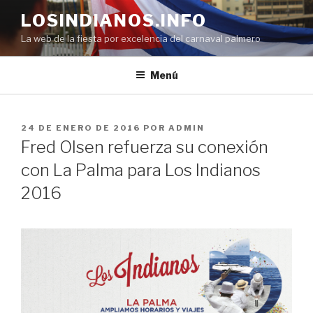
Saltar
LOSINDIANOS.INFO
al
La web de la fiesta por excelencia del carnaval palmero
contenido
Menú
PUBLICADO
24 DE ENERO DE 2016
POR
ADMIN
EL
Fred Olsen refuerza su conexión
con La Palma para Los Indianos
2016