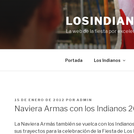
Saltar
al
LOSINDIAN
contenido
La web de la fiesta por excel
Portada
Los Indianos
PUBLICADO
15 DE ENERO DE 2012
POR
ADMIN
EL
Naviera Armas con los Indianos 
La Naviera Armás también se vuelca con los Indiano
sus trayectos para la celebración de la Fiesta de Los 