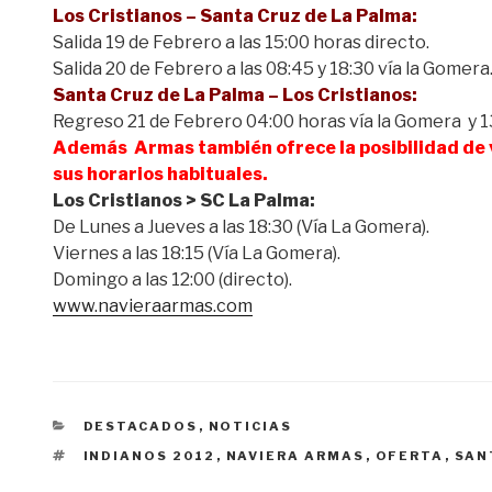
Los Cristianos – Santa Cruz de La Palma:
Salida 19 de Febrero a las 15:00 horas directo.
Salida 20 de Febrero a las 08:45 y 18:30 vía la Gomera
Santa Cruz de La Palma – Los Cristianos:
Regreso 21 de Febrero 04:00 horas vía la Gomera y 1
Además Armas también ofrece la posibilidad de v
sus horarios habituales.
Los Cristianos > SC La Palma:
De Lunes a Jueves a las 18:30 (Vía La Gomera).
Viernes a las 18:15 (Vía La Gomera).
Domingo a las 12:00 (directo).
www.navieraarmas.com
CATEGORÍAS
DESTACADOS
,
NOTICIAS
ETIQUETAS
INDIANOS 2012
,
NAVIERA ARMAS
,
OFERTA
,
SAN