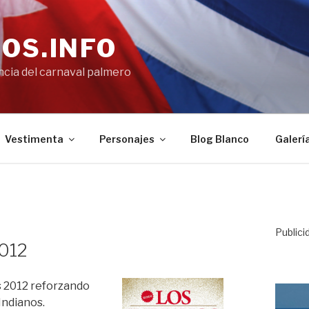
OS.INFO
encia del carnaval palmero
Vestimenta
Personajes
Blog Blanco
Galerí
Publici
2012
s 2012 reforzando
Indianos.