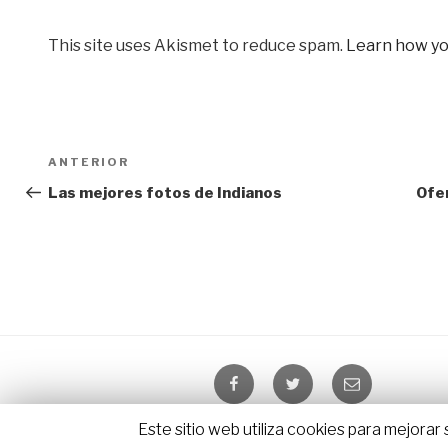
This site uses Akismet to reduce spam.
Learn how yo
Navegación
Entrada
ANTERIOR
de
anterior:
Las mejores fotos de Indianos
Ofer
entradas
Facebook
Twitter
Email
Este sitio web utiliza cookies para mejora