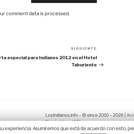
ur comment data is processed
.
SIGUIENTE
Siguiente
entrada
ta especial para Indianos 2012 en el Hotel
Taburiente
LosIndianos.info – © since 2010 – 2026 |
Avi
Diseño HomeWEb
r su experiencia. Asumiremos que está de acuerdo con esto, pero