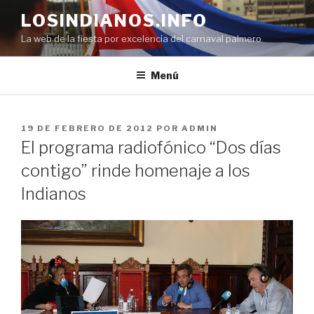
Saltar
LOSINDIANOS.INFO
al
La web de la fiesta por excelencia del carnaval palmero
contenido
Menú
PUBLICADO
19 DE FEBRERO DE 2012
POR
ADMIN
EL
El programa radiofónico “Dos días
contigo” rinde homenaje a los
Indianos