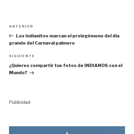
Navegación
Entrada
ANTERIOR
de
anterior:
Los Indianitos marcan el prolegómeno del día
entradas
grande del Carnaval palmero
Siguiente
SIGUIENTE
entrada
¿Quieres compartir tus fotos de INDIANOS con el
Mundo?
Publicidad