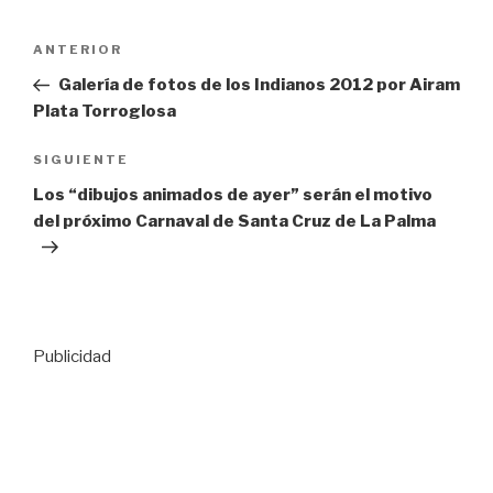
Navegación
Entrada
ANTERIOR
de
anterior:
Galería de fotos de los Indianos 2012 por Airam
entradas
Plata Torroglosa
Siguiente
SIGUIENTE
entrada
Los “dibujos animados de ayer” serán el motivo
del próximo Carnaval de Santa Cruz de La Palma
Publicidad