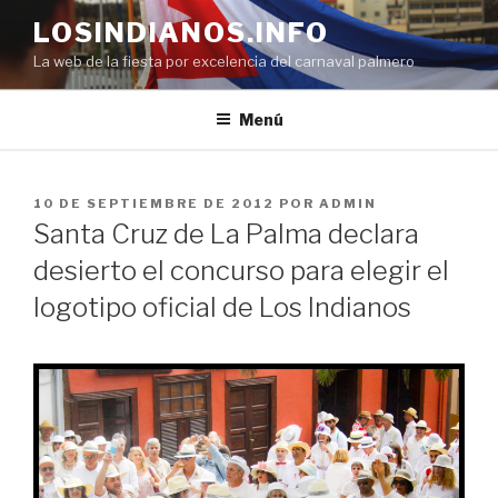
Saltar
LOSINDIANOS.INFO
al
La web de la fiesta por excelencia del carnaval palmero
contenido
Menú
PUBLICADO
10 DE SEPTIEMBRE DE 2012
POR
ADMIN
EL
Santa Cruz de La Palma declara
desierto el concurso para elegir el
logotipo oficial de Los Indianos