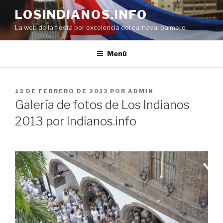
Saltar
LOSINDIANOS.INFO
al
La web de la fiesta por excelencia del carnaval palmero
contenido
Menú
PUBLICADO
13 DE FEBRERO DE 2013
POR
ADMIN
EL
Galería de fotos de Los Indianos
2013 por Indianos.info