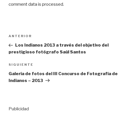
comment data is processed
.
Navegación
Entrada
ANTERIOR
de
anterior:
Los Indianos 2013 a través del objetivo del
entradas
prestigioso fotógrafo Saúl Santos
Siguiente
SIGUIENTE
entrada
Galería de fotos del III Concurso de Fotografía de
Indianos – 2013
Publicidad